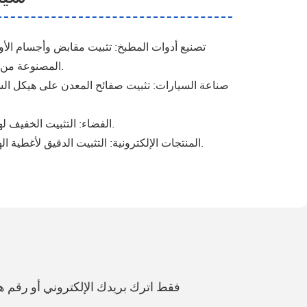
‌تصنيع أدوات المطبخ: تثبيت مقابض وأجسام الأوا
المصنوعة من الفولاذ المقاوم للصدأ بالمسامير).
صناعة السيارات: تثبيت صفائح المعدن على هيكل الس
الفضاء: التثبيت الخفيف لهياكل الطائرات ومكونات المحرك.
المنتجات الإلكترونية: التثبيت الدقيق لأغطية الهواتف المحمولة ومبددات الحرارة.
فقط اترك بريدك الإلكتروني أو رقم