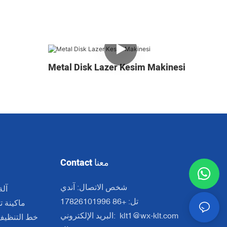
Metal Disk Lazer Kesim Makinesi
Contact معنا
شخص الاتصال: آندي
آلة
تل: +86 17826101996
ماكينة ت
klt1@wx-klt.com
البريد الإلكتروني:
خط التنظيف