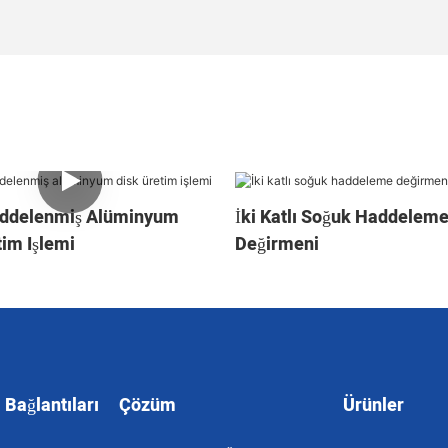
addelenmiş Alüminyum
İki Katlı Soğuk Haddelem
tim Işlemi
Değirmeni
 Bağlantıları
Çözüm
Ürünler