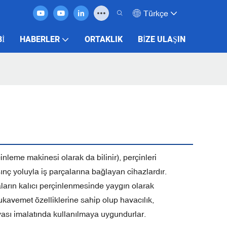
Türkçe
BI
HABERLER
ORTAKLIK
BIZE ULAŞIN
leme makinesi olarak da bilinir), perçinleri
nç yoluyla iş parçalarına bağlayan cihazlardır.
aların kalıcı perçinlenmesinde yaygın olarak
mukavemet özelliklerine sahip olup havacılık,
şyası imalatında kullanılmaya uygundurlar.