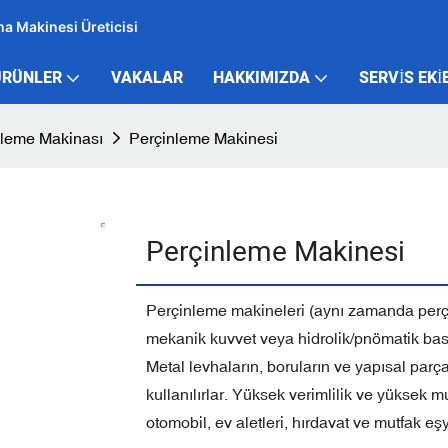
ma Makinesi Üreticisi
ÜRÜNLER
VAKALAR
HAKKIMIZDA
SERVIS EKI
nleme Makinası
Perçinleme Makinesi
Perçinleme Makinesi
Perçinleme makineleri (aynı zamanda perçin
mekanik kuvvet veya hidrolik/pnömatik bası
Metal levhaların, boruların ve yapısal parç
kullanılırlar. Yüksek verimlilik ve yüksek 
otomobil, ev aletleri, hırdavat ve mutfak e