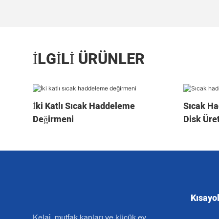
İLGILI ÜRÜNLER
İki Katlı Sıcak Haddeleme
Sıcak H
Değirmeni
Disk Üre
Kısayol
Kelai, mutfak kapları ve küçük ev