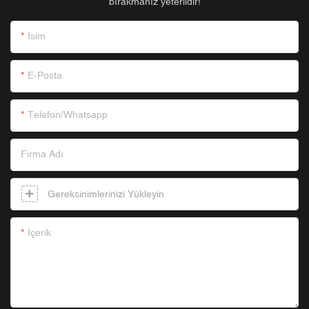
bırakmanız yeterlidir!
Isim
E-Posta
Telefon/whatsapp
Firma Adı
Gereksinimlerinizi Yükleyin
Içerik