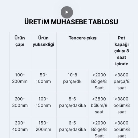
ÜRETIM MUHASEBE TABLOSU
Ürün
Ürün
Tencere çıkışı
Pot
çapı
yüksekliği
kapağı
çıkışı 8
saat
içinde
100-
50-
10-8
>2000
>3800
200mm
100mm
parça/dk
Bölge/8
parça/8
Saat
saat
200-
100-
8-6
>3800
>3800
300mm
150mm
parça/dakika
bölüm/8
bölüm/8
saat
saat
300-
150-
6-5
>2000
>3800
400mm
200mm
parça/dakika
Bölge/8
bölüm/8
Saat
saat