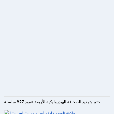
سلسلة Y27 ختم وتمديد الصحافة الهيدروليكية الأربعة عمود