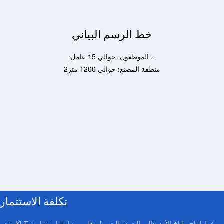
خط الرسم البياني
الموظفون: حوالي 15 عامل ،
منطقة المصنع: حوالي 1200 متر2
تكلفة الاستثمار
يقدم KLT خط إنتاج طباخ الأرز عالي الجودة للحصول على ميزانية استثمارية