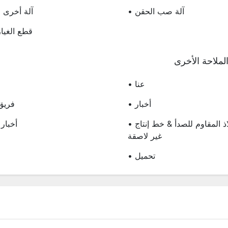
• آلة صب الحقن
• آلة أخر
• قطع الغيا
لملاحة الأخرى
• عنا
• أخبار
• فري
• وعاء من الفولاذ المقاوم للصدأ & خط إنتاج
• أخبا
غير لاصقة
• تحميل