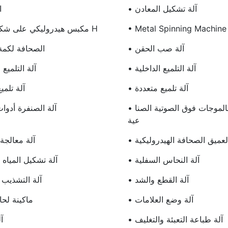
• آلة تشكيل المعادن
•
• Metal Spinning Machine
• مكبس هيدروليكي على شكل حرف H
• آلة صب الحقن
• الصحافة لكمة 
• آلة التلميع الداخلية
• آلة التلميع
• آلة تلميع متعددة
• آلة تلم
• خط التنظيف بالموجات فوق الصوتية الصنا
• آلة الصنفرة أدو
عية
العميق الصحافة الهيدروليكية
• آلة معالجة
• آلة النحاس السفلية
• آلة تشكيل المياه 
• آلة القطع والشد
• آلة التشذيب 
• آلة وضع العلامات
• ماكينة لح
• آلة طباعة التعبئة والتغليف
•