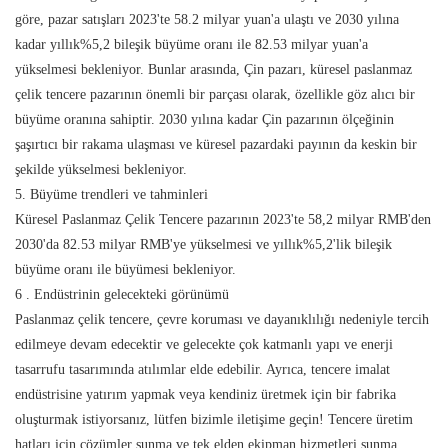
göre, pazar satışları 2023'te 58.2 milyar yuan'a ulaştı ve 2030 yılına
kadar yıllık%5,2 bileşik büyüme oranı ile 82.53 milyar yuan'a
yükselmesi bekleniyor. Bunlar arasında, Çin pazarı, küresel paslanmaz
çelik tencere pazarının önemli bir parçası olarak, özellikle göz alıcı bir
büyüme oranına sahiptir. 2030 yılına kadar Çin pazarının ölçeğinin
şaşırtıcı bir rakama ulaşması ve küresel pazardaki payının da keskin bir
şekilde yükselmesi bekleniyor.
5. Büyüme trendleri ve tahminleri
Küresel Paslanmaz Çelik Tencere pazarının 2023'te 58,2 milyar RMB'den
2030'da 82.53 milyar RMB'ye yükselmesi ve yıllık%5,2'lik bileşik
büyüme oranı ile büyümesi bekleniyor.
6
. Endüstrinin gelecekteki görünümü
Paslanmaz çelik tencere, çevre koruması ve dayanıklılığı nedeniyle tercih
edilmeye devam edecektir ve gelecekte çok katmanlı yapı ve enerji
tasarrufu tasarımında atılımlar elde edebilir. Ayrıca, tencere imalat
endüstrisine yatırım yapmak veya kendiniz üretmek için bir fabrika
oluşturmak istiyorsanız, lütfen bizimle iletişime geçin! Tencere üretim
hatları için çözümler sunma ve tek elden ekipman hizmetleri sunma