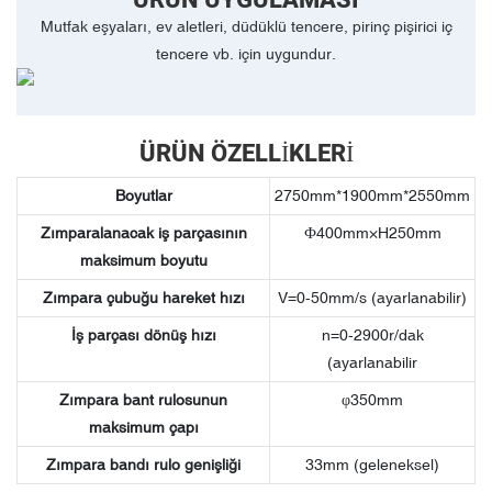
ÜRÜN UYGULAMASI
Mutfak eşyaları, ev aletleri, düdüklü tencere, pirinç pişirici iç
tencere vb. için uygundur.
ÜRÜN ÖZELLIKLERI
Boyutlar
2750mm*1900mm*2550mm
Zımparalanacak iş parçasının
Ф400mm×H250mm
maksimum boyutu
Zımpara çubuğu hareket hızı
V=0-50mm/s (ayarlanabilir)
İş parçası dönüş hızı
n=0-2900r/dak
(ayarlanabilir
Zımpara bant rulosunun
φ350mm
maksimum çapı
Zımpara bandı rulo genişliği
33mm (geleneksel)