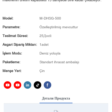
makinenin üretim kapasitesi 15 saniyede bire kadar çıkabiliyor.
Model:
M-DHSG-500
Parametre:
Özelleştirilmiş mevcuttur
Teslimat Süresi:
25Дней
Asgari Sipariş Miktarı:
1adet
İşlem Modu:
Deniz yoluyla
Paketleme:
Standart ihracat ambalajı
Menşe Yeri:
Çin
Детали Продукта