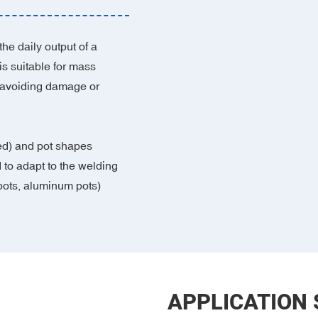
he daily output of a
s suitable for mass
 avoiding damage or
ed) and pot shapes
 to adapt to the welding
pots, aluminum pots)‌
APPLICATION 