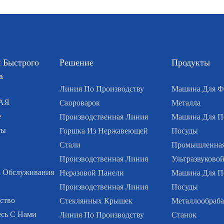
 Быстрого
Решение
Продукты
а
Линия По Производству
Машина Для Ф
АЯ
Скороварок
Металла
е
Производственная Линия
Машина Для П
ты
Горшка Из Нержавеющей
Посуды
Стали
Промышленная
Производственная Линия
Ультразвуково
 Обслуживания
Неразовой Панели
Машина Для П
и
Производственная Линия
Посуды
ство
Стеклянных Крышек
Металлообраб
сь С Нами
Линия По Производству
Станок