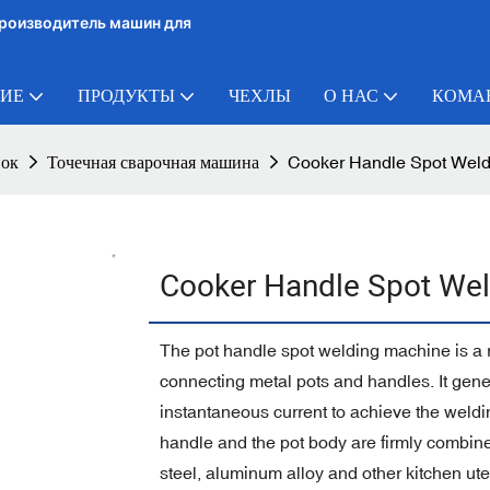
 производитель машин для
ИЕ
ПРОДУКТЫ
ЧЕХЛЫ
О НАС
КОМА
нок
Точечная сварочная машина
Cooker Handle Spot Weld
Cooker Handle Spot We
The pot handle spot welding machine is a r
connecting metal pots and handles. It gene
instantaneous current to achieve the weldin
handle and the pot body are firmly combined
steel, aluminum alloy and other kitchen ute