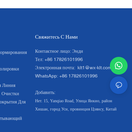
Свяжитесь С Нами
Контактное лицо: Энди
ормирования
Тел: +86 17826101996
Электронная почта:
klt1@wx-klt.com
олировки
WhatsApp: +86 17826101996
 Линия
Добавить:
й Очистки
Нет. 15, Yanqiao Road, Улица Янкио, район
окрытия Для
Хишан, город Уси, провинция Цзянсу, Китай
атывающий