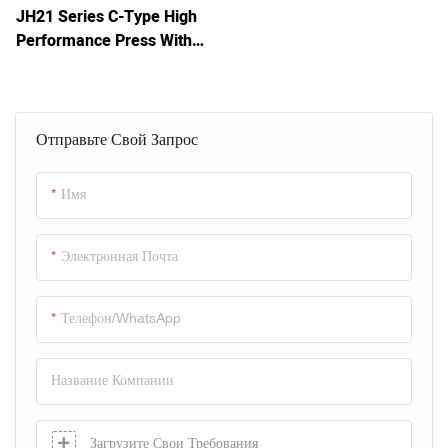
JH21 Series C-Type High
Performance Press With
Fixed Bed
Отправьте Свой Запрос
Имя
Электронная Почта
Телефон/WhatsApp
Название Компании
Загрузите Свои Требования