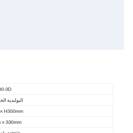
00-3D
البولندية ال
× H350mm
 × 330mm