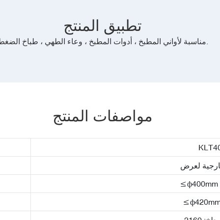
تطبيق المنتج
مناسبة لأواني المطبخ ، أدوات المطبخ ، وعاء الطهي ، طباخ الضغط.
مواصفات المنتج
KLT4
خارجية لعرض
≤ф400mm 
≤ф420mm