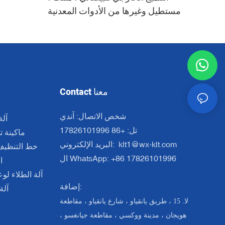
مستطيل وغيرها من الأدوات المعدنية
Contact معنا
شخص الاتصال: آندي
آلة
تل: +86 17826101996
ماكينة ت
klt1@wx-klt.com
البريد الإلكتروني:
خط التنظيف
ال WhatsApp: +86 17826101996
ا
آلة الطلاء لو
إضافة:
آلة
لا. 15 ، طريق يانقياو ، شارع يانقياو ، مقاطعة
هويجان ، مدينة ووكسي ، مقاطعة جيانغسو ،