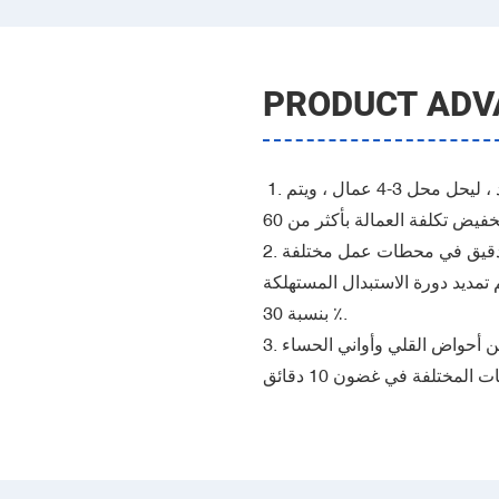
PRODUCT ADV
‌1. توفير العمالة ‌: يمكن لشخص واحد تشغيل جهاز واحد ، ليحل محل 3-4 عمال ، ويتم
2. الحياة الممتدة من المواد الاستهلاكية ‌: إن الطحن الدقيق في محطات عمل مختلفة
 تمديد دورة الاستبدال المستهلكة
بنسبة 30 ٪.
‌3. التغيير السريع ‌: تدعم التركيبات المعيارية التبديل بين أحواض القلي وأواني الحساء