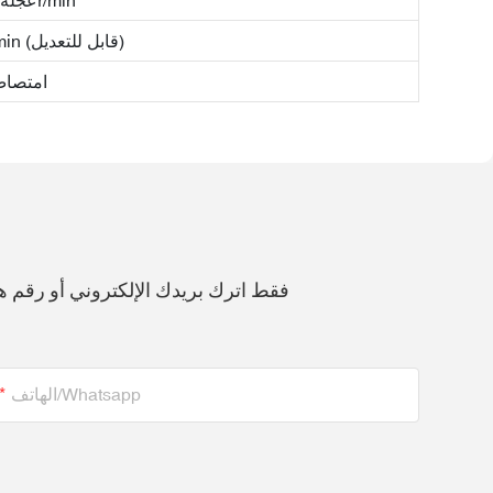
عجلة جلخ: 2160r/min
الشغل: 60‐140r/min (قابل للتعديل)
امتصاص
فقط اترك بريدك الإلكتروني أو رقم
الهاتف/whatsapp