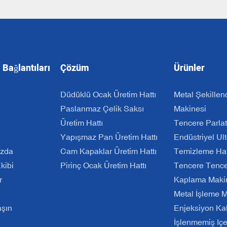
 Bağlantıları
Çözüm
Ürünler
Düdüklü Ocak Üretim Hattı
Metal Şekillen
Paslanmaz Çelik Saksı
Makinesi
Üretim Hattı
Tencere Parla
Yapışmaz Pan Üretim Hattı
Endüstriyel Ul
ızda
Cam Kapaklar Üretim Hattı
Temizleme Hat
kibi
Pirinç Ocak Üretim Hattı
Tencere Tencer
r
Kaplama Maki
Metal İşleme 
aşın
Enjeksiyon Kal
İşlenmemiş Içe