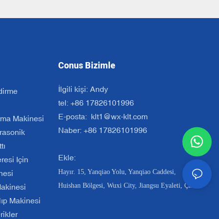
Conus Bizimle
İlgili kişi: Andy
dirme
tel: +86 17826101996
E-posta:
klt1@wx-klt.com
tma Makinesi
Naber: +86 17826101996
trasonik
tı
Ekle:
esi Için
Hayır. 15, Yanqiao Yolu, Yanqiao Caddesi,
nesi
Huishan Bölgesi, Wuxi City, Jiangsu Eyaleti, Çin
Makinesi
ıp Makinesi
rikler