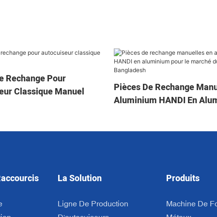
e Rechange Pour
Pièces De Rechange Manu
eur Classique Manuel
Aluminium HANDI En Alu
Pour Le Marché Du Bangl
Raccourcis
La Solution
Produits
e
Ligne De Production
Machine De F
tion
D'autocuiseurs
Métaux