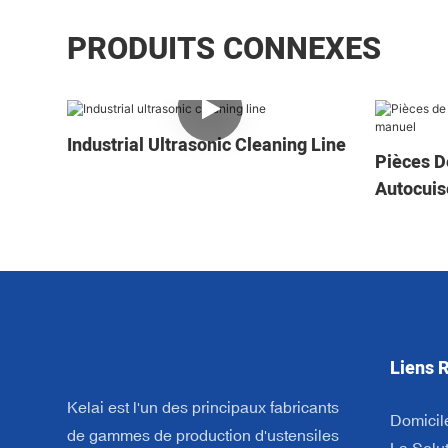
PRODUITS CONNEXES
Industrial Ultrasonic Cleaning Line
Pièces D
Autocuis
Liens 
Kelai est l'un des principaux fabricants
Domicil
de gammes de production d'ustensiles
La Solu