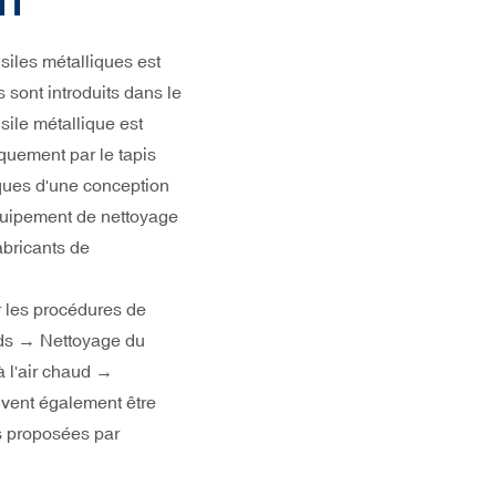
IT
siles métalliques est
 sont introduits dans le
nsile métallique est
quement par le tapis
iques d'une conception
équipement de nettoyage
fabricants de
r les procédures de
uds → Nettoyage du
 l'air chaud →
uvent également être
s proposées par