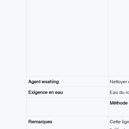
Agent wsahing
Nettoyer 
Exigence en eau
Eau du ro
Méthode 
Remarques
Cette li