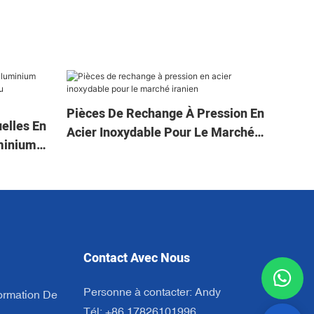
Pièces De Rechange À Pression En
elles En
Acier Inoxydable Pour Le Marché
minium
Iranien
adesh
Contact Avec Nous
Personne à contacter: Andy
ormation De
Tél: +86 17826101996