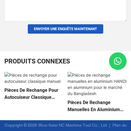
ENVOYER UNE ENQUÊTE MAINTENANT
PRODUITS CONNEXES
Pièces De Rechange Pour
Autocuiseur Classique
Pièces De Rechange
Manuel
Manuelles En Aluminium
HANDI En Aluminium Pour
Le Marché Du Bangladesh
Copyright © 2026 Wuxi Kelai NC Machine Tool Co., Ltd. |
Plan du